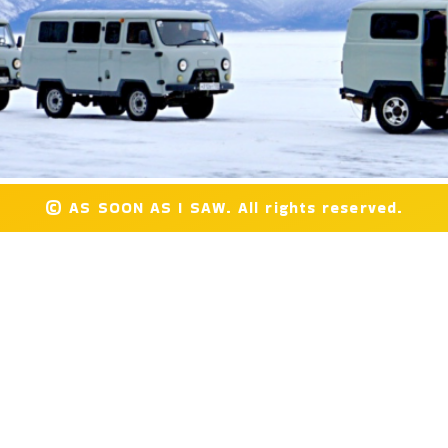
© AS SOON AS I SAW. All rights reserved.