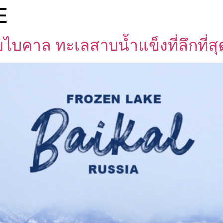
E
บคาล ทะเลสาบน้ำแข็งที่ลึกที่ส